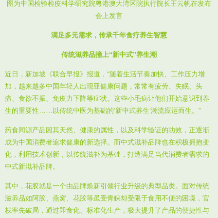
图为中国检验检疫科学研究院粤港澳大湾区院执行院长王云帆在发布
会上发言
满足多元需求，传承千年食疗养生智慧
传统滋养品撞上“新中式”养生潮
近日，新加坡《联合早报》报道，“随着生活节奏加快、工作压力增
加，越来越多中国年轻人出现亚健康问题，常常有疲劳、失眠、头
痛、食欲不振、免疫力下降等症状。这些小毛病让他们开始意识到养
生的重要性……以传统中医为基础的‘新中式养生’潮流应运而生。”
药食同源产品因其天然、健康的属性，以及科学验证的功效，正逐渐
成为中国消费者追求健康的新选择。而中式滋补品牌也在积极拥抱变
化，利用技术创新，以传统滋补为基础，打造满足当代消费者需求的
中式新滋补品牌。
其中，花胶就是一个由品牌焕新引领行业升级的典型品类。面对传统
滋养品如阿胶、燕窝、花胶等虽受青睐却受限于食用不便的困境，官
栈率先破局，通过即食化、标准化生产，极大提升了产品的便捷性与