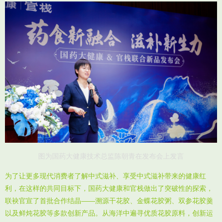
图为国药大健康技术总监陈朝青在发布会上发言
为了让更多现代消费者了解中式滋补、享受中式滋补带来的健康红
利，在这样的共同目标下，国药大健康和官栈做出了突破性的探索，
联袂官宣了首批合作结晶——溯源干花胶、金蝶花胶粥、双参花胶羹
以及鲜炖花胶等多款创新产品。从海洋中遍寻优质花胶原料，创新运