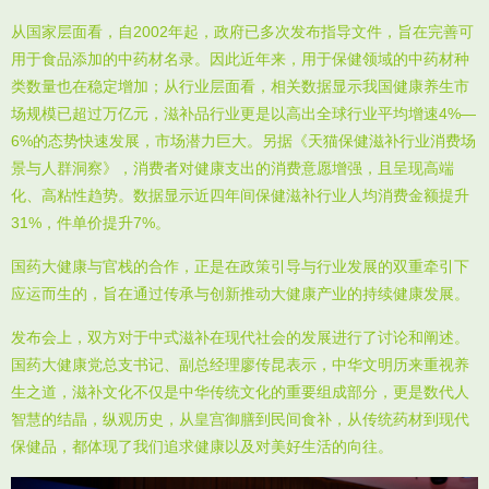
从国家层面看，自2002年起，政府已多次发布指导文件，旨在完善可
用于食品添加的中药材名录。因此近年来，用于保健领域的中药材种
类数量也在稳定增加；从行业层面看，相关数据显示我国健康养生市
场规模已超过万亿元，滋补品行业更是以高出全球行业平均增速4%—
6%的态势快速发展，市场潜力巨大。另据《天猫保健滋补行业消费场
景与人群洞察》，消费者对健康支出的消费意愿增强，且呈现高端
化、高粘性趋势。数据显示近四年间保健滋补行业人均消费金额提升
31%，件单价提升7%。
国药大健康与官栈的合作，正是在政策引导与行业发展的双重牵引下
应运而生的，旨在通过传承与创新推动大健康产业的持续健康发展。
发布会上，双方对于中式滋补在现代社会的发展进行了讨论和阐述。
国药大健康党总支书记、副总经理廖传昆表示，中华文明历来重视养
生之道，滋补文化不仅是中华传统文化的重要组成部分，更是数代人
智慧的结晶，纵观历史，从皇宫御膳到民间食补，从传统药材到现代
保健品，都体现了我们追求健康以及对美好生活的向往。