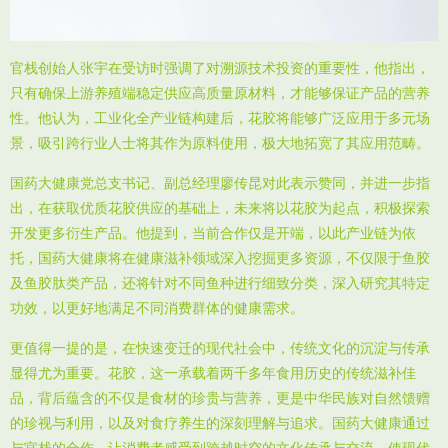
官栈创始人张宇在受访时强调了对溯源技术投资的重要性，他指出，
只有确保上游养殖端稳定供应高质量原材料，才能够保证产品的营养
性。他认为，工业化全产业链构建后，花胶将能够广泛应用于多元场
景，吸引跨行业人士将其作为原料使用，极大地拓宽了其应用范畴。
国药大健康党总支书记、副总经理廖传昆对此表示赞同，并进一步指
出，在获取优质花胶供应的基础上，未来将以花胶为起点，积极探索
开发更多衍生产品。他提到，当前合作仅是开端，以此产业链为依
托，国药大健康将在健康滋补领域深入挖掘更多资源，不仅限于鱼胶
及鱼胶肽类产品，还将针对不同鱼种进行细致分类，深入研究其特定
功效，以更好地满足不同消费群体的健康需求。
更值得一提的是，在快速变迁的现代社会中，传统文化的沉淀与传承
显得尤为重要。花胶，这一承载着两千多年食用历史的传统滋补佳
品，背后蕴含的不仅是食材的珍贵与营养，更是中华民族对自然馈赠
的珍视与利用，以及对食疗养生的深刻理解与追求。国药大健康通过